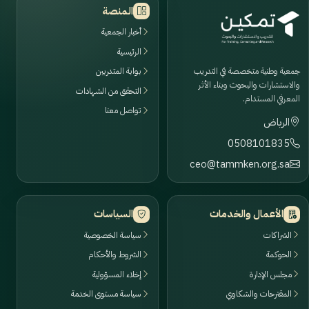
المنصة
أخبار الجمعية
الرئيسية
جمعية وطنية متخصصة في التدريب
بوابة المتدربين
والاستشارات والبحوث وبناء الأثر
التحقق من الشهادات
المعرفي المستدام.
تواصل معنا
الرياض
0508101835
ceo@tammken.org.sa
الأعمال والخدمات
السياسات
الشراكات
سياسة الخصوصية
الحوكمة
الشروط والأحكام
مجلس الإدارة
إخلاء المسؤولية
المقترحات والشكاوي
سياسة مستوى الخدمة