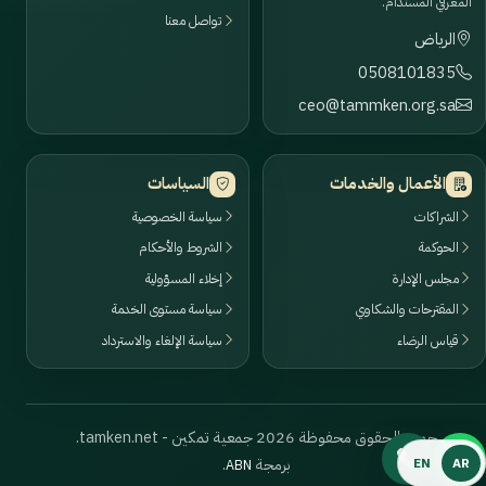
المعرفي المستدام.
تواصل معنا
الرياض
0508101835
ceo@tammken.org.sa
الأعمال والخدمات
السياسات
الشراكات
سياسة الخصوصية
الحوكمة
الشروط والأحكام
مجلس الإدارة
إخلاء المسؤولية
المقترحات والشكاوي
سياسة مستوى الخدمة
قياس الرضاء
سياسة الإلغاء والاسترداد
جميع الحقوق محفوظة 2026 جمعية تمكين - tamken.net.
برمجة
.
EN
AR
ABN