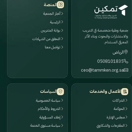
المنصة
أخبار الجمعية
الرئيسية
جمعية وطنية متخصصة في التدريب
بوابة المتدربين
والاستشارات والبحوث وبناء الأثر
التحقق من الشهادات
المعرفي المستدام.
تواصل معنا
الرياض
0508101835
ceo@tammken.org.sa
الأعمال والخدمات
السياسات
الشراكات
سياسة الخصوصية
الحوكمة
الشروط والأحكام
مجلس الإدارة
إخلاء المسؤولية
المقترحات والشكاوي
سياسة مستوى الخدمة